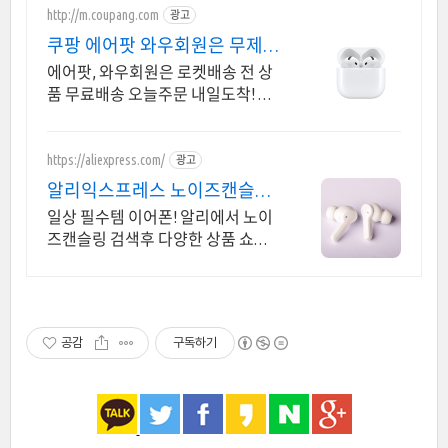
http://m.coupang.com
광고
쿠팡 에어팟 와우회원은 무제한
무료 배송
에어팟, 와우회원은 로켓배송 전 상
품 무료배송 오늘주문 내일도착! 꼭
필요한 제품은 쿠팡에서 더 저렴하
게, 로켓배송으로 더 빠르게!
https://aliexpress.com/
광고
알리익스프레스 노이즈캔슬링
필수템 이어폰 알리에서 쇼핑
일상 필수템 이어폰! 알리에서 노이
즈캔슬링 검색후 다양한 상품 쇼핑
해보세요
공감
구독하기